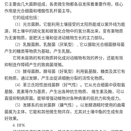
它主要由几大菌群组成，各类微生物都各自发挥着重要作用，核心
作用是光合细菌和嗜酸性乳杆菌主导。
它的组成包括：
（1）光合菌群。它能利用土壤接受的太阳热能或以紫外线为能
源，将土壤中的硫化氢和碳氢化合物中的氢分离出来，变有害物质
为无害物质，是肥沃土壤和促进动植物生长的主力部队。
（2）乳酸菌群。乳酸菌（厌氧型） , 它以摄取光合细菌酵母菌
产生的糖类等物质为基础，产生乳酸。
它将未腐熟的有机物质转化成对动植物有效的养分，还能有效
抑制连作障碍产生的致病菌增殖。
（3）酵母菌群。酵母菌（好氧型）利用氨基酸、糖类及其它有
机物质，通过发酵，产生出促进细胞分裂的活性化物质。
（4）革兰氏阳性放线菌群（好气性）。它从光合细菌中获取氨
基酸、氮素等作为基质，产生出各种抗生物质、 维生素及酶，可以
直接抑制病原菌。能够增强动植物对各种病害的抵抗力和免疫力。
（5）发酵系的丝状菌群（嫌气性）。以发酵酒精时使用的曲霉
菌属为主体，它能和其他微生物共存，尤其对土壤中酯的生成有良
好效果。
4. HFK