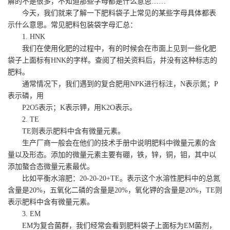
解的不是很多，不知道那些字母都是什么意思……
今天，我们就来了解一下肥料袋子上常见的某些字母具体都表
示什么意思。常见肥料包装袋字母汇总：
1. HNK
我们在使用化肥的过程中，有的时候会在市面上见到一些化肥
袋子上面标有HNK的字样。查阅了相关资料后，并没有这种标志的
肥料。
通常情况下，我们遇到的复合肥用NPK进行标注，N表示氮；P
表示磷，用
P2O5表示；K表示钾，用K2O表示。
2. TE
TE则表示肥料中含有微量元素。
生产厂商一般会在他们的技术手册中说明肥料中微量元素的含
量以及形态。添加的微量元素主要有硼，铁，锌，铜，钼，其中以
添加螯合态微量元素最优。
比如平衡水溶肥：20-20-20+TE。表示这个水溶性肥料中的总氮
含量是20%，五氧化二磷的含量是20%，氧化钾的含量是20%，TE则
表示肥料中含有微量元素。
3. EM
EM为复合菌群，我们经常会看到肥料袋子上面标为EM菌剂，