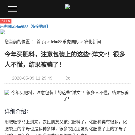
51La
乐虎国际lehu9888【安全购彩】
您当前的位置 ：
首 页
>
lehu88乐虎国际
>
农化新闻
今年买肥料，注意包装上的这些“洋文”！很多
人不懂，结果被骗了！
2020-05-09 11:29:49
次
详细介绍：
用肥旺季马上到来，农民朋友又该买肥料了。化肥种类有很多，化
肥袋上的字母也是多种多样，很多农民朋友对化肥袋子上的字母了