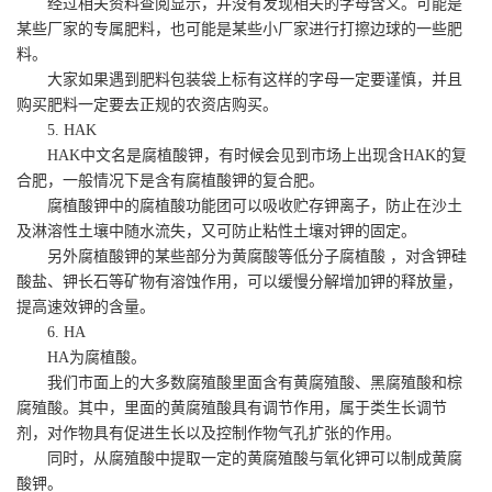
经过相关资料查阅显示，并没有发现相关的字母含义。可能是
某些厂家的专属肥料，也可能是某些小厂家进行打擦边球的一些肥
料。
大家如果遇到肥料包装袋上标有这样的字母一定要谨慎，并且
购买肥料一定要去正规的农资店购买。
5. HAK
HAK中文名是腐植酸钾，有时候会见到市场上出现含HAK的复
合肥，一般情况下是含有腐植酸钾的复合肥。
腐植酸钾中的腐植酸功能团可以吸收贮存钾离子，防止在沙土
及淋溶性土壤中随水流失，又可防止粘性土壤对钾的固定。
另外腐植酸钾的某些部分为黄腐酸等低分子腐植酸 ，对含钾硅
酸盐、钾长石等矿物有溶蚀作用，可以缓慢分解增加钾的释放量，
提高速效钾的含量。
6. HA
HA为腐植酸。
我们市面上的大多数腐殖酸里面含有黄腐殖酸、黑腐殖酸和棕
腐殖酸。其中，里面的黄腐殖酸具有调节作用，属于类生长调节
剂，对作物具有促进生长以及控制作物气孔扩张的作用。
同时，从腐殖酸中提取一定的黄腐殖酸与氧化钾可以制成黄腐
酸钾。