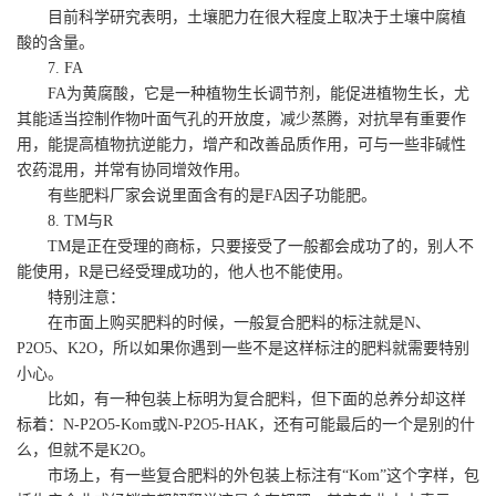
目前科学研究表明，土壤肥力在很大程度上取决于土壤中腐植
酸的含量。
7. FA
FA为黄腐酸，它是一种植物生长调节剂，能促进植物生长，尤
其能适当控制作物叶面气孔的开放度，减少蒸腾，对抗旱有重要作
用，能提高植物抗逆能力，增产和改善品质作用，可与一些非碱性
农药混用，并常有协同增效作用。
有些肥料厂家会说里面含有的是FA因子功能肥。
8. TM与R
TM是正在受理的商标，只要接受了一般都会成功了的，别人不
能使用，R是已经受理成功的，他人也不能使用。
特别注意：
在市面上购买肥料的时候，一般复合肥料的标注就是N、
P2O5、K2O，所以如果你遇到一些不是这样标注的肥料就需要特别
小心。
比如，有一种包装上标明为复合肥料，但下面的总养分却这样
标着：N-P2O5-Kom或N-P2O5-HAK，还有可能最后的一个是别的什
么，但就不是K2O。
市场上，有一些复合肥料的外包装上标注有“Kom”这个字样，包